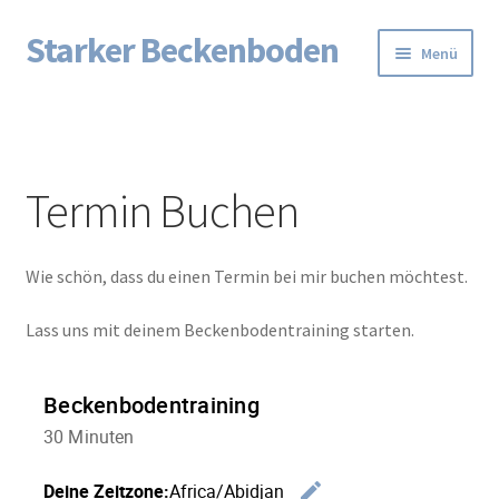
Starker Beckenboden
Zur
Zum
Menü
Navigation
Inhalt
springen
springen
Startseite
AGB
Termin Buchen
Datenschutzerklärung
Wie schön, dass du einen Termin bei mir buchen möchtest.
Echtheit von Bewertungen
Lass uns mit deinem Beckenbodentraining starten.
Impressum
Impressum/Datenschutzerklärung
Impressum/Datenschutzerklärung