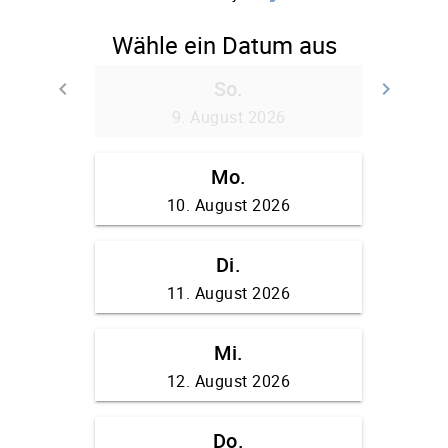
Kasse
Mein Konto
Preise für das Beckenbodentraining
Shop
Starker Beckenboden bei Rückenschmerzen
Starker Beckenboden für Frauen
Starker Beckenboden für Männer
Termin Buchen
Versandarten