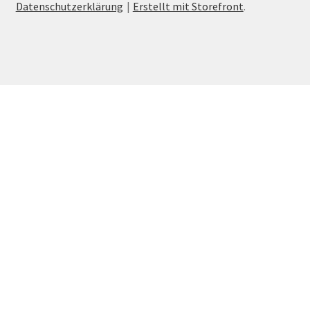
Datenschutzerklärung
Erstellt mit Storefront
.
Kasse
Mein Konto
Preise für das Beckenbodentraining
Shop
Starker Beckenboden bei Rückenschmerzen
Starker Beckenboden für Frauen
Starker Beckenboden für Männer
Termin Buchen
Versandarten