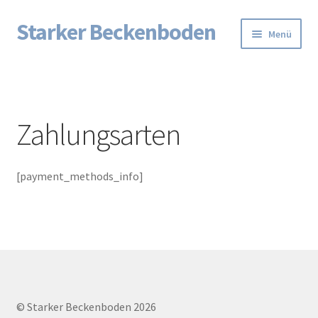
Starker Beckenboden
Zur
Zum
Menü
Navigation
Inhalt
springen
springen
Startseite
AGB
Zahlungsarten
Datenschutzerklärung
[payment_methods_info]
Echtheit von Bewertungen
Impressum
Impressum/Datenschutzerklärung
Impressum/Datenschutzerklärung
© Starker Beckenboden 2026